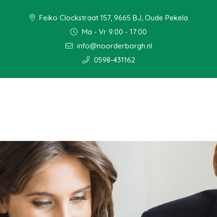
Feiko Clockstraat 157, 9665 BJ, Oude Pekela
Ma - Vr 9:00 - 17:00
info@noorderborgh.nl
0598-431162