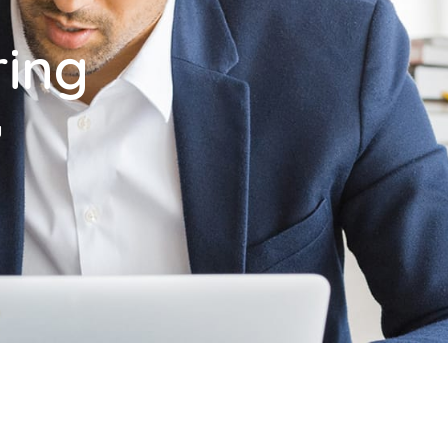
ing
g