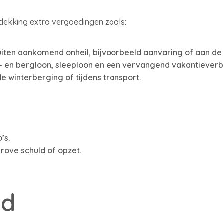
dekking extra vergoedingen zoals:
iten aankomend onheil, bijvoorbeeld aanvaring of aan de
p- en bergloon, sleeploon en een vervangend vakantieverbli
e winterberging of tijdens transport.
’s.
rove schuld of opzet.
ud