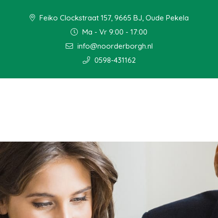
Feiko Clockstraat 157, 9665 BJ, Oude Pekela
Ma - Vr 9:00 - 17:00
info@noorderborgh.nl
0598-431162