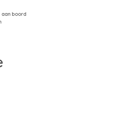
n aan boord
n
e