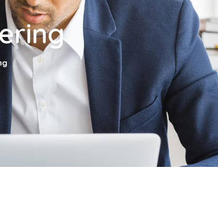
ering
ng