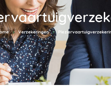
iervaartuigverzek
ome
Verzekeringen
Pleziervaartuigverzekeri