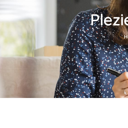
Plez
H