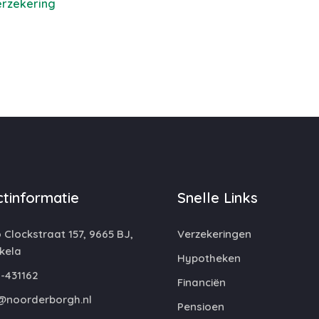
erzekering
tinformatie
Snelle Links
 Clockstraat 157, 9665 BJ,
Verzekeringen
kela
Hypotheken
-431162
Financiën
@noorderborgh.nl
Pensioen