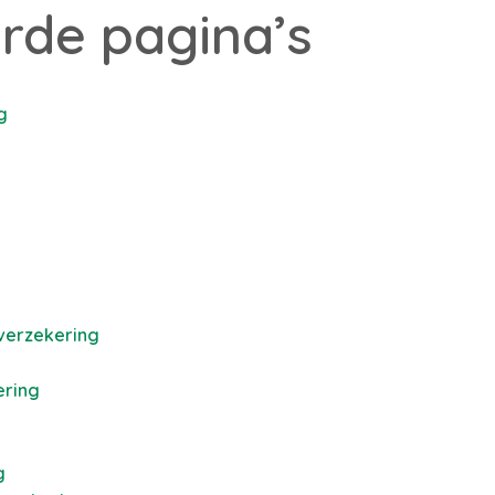
rde pagina’s
g
verzekering
ering
g