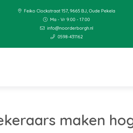
Feiko Clockstraat 157, 9665 BJ, Oude Pekela
Ma - Vr 9:00 - 17:00
info@noorderborgh.nl
0598-431162
ekeraars maken ho