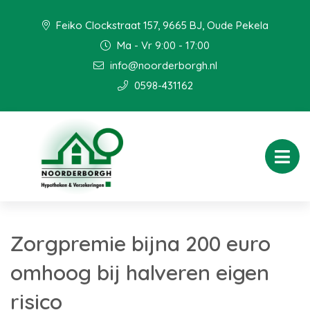
Feiko Clockstraat 157, 9665 BJ, Oude Pekela
Ma - Vr 9:00 - 17:00
info@noorderborgh.nl
0598-431162
Zorgpremie bijna 200 euro
omhoog bij halveren eigen
risico