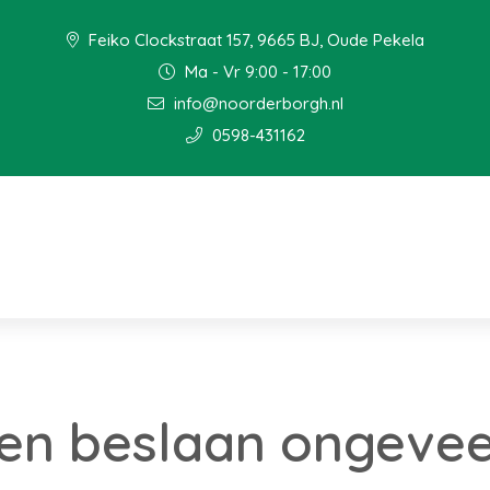
Feiko Clockstraat 157, 9665 BJ, Oude Pekela
Ma - Vr 9:00 - 17:00
info@noorderborgh.nl
0598-431162
en beslaan ongevee