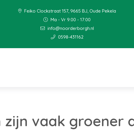
Feiko Clockstraat 157, 9665 BJ, Oude Pekela
Ma - Vr 9:00 - 17:00
info@noorderborgh.nl
0598-431162
zijn vaak groener 