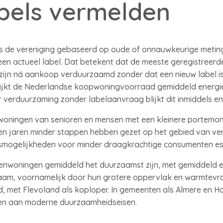
bels vermelden
ns de vereniging gebaseerd op oude of onnauwkeurige meting
n actueel label. Dat betekent dat de meeste geregistreerde
en zijn ná aankoop verduurzaamd zonder dat een nieuw label 
 lijkt de Nederlandse koopwoningvoorraad gemiddeld energi
verduurzaming zonder labelaanvraag blijkt dit inmiddels ener
t woningen van senioren en mensen met een kleinere portemo
n jaren minder stappen hebben gezet op het gebied van ve
gsmogelijkheden voor minder draagkrachtige consumenten es
ssenwoningen gemiddeld het duurzaamst zijn, met gemiddeld e
zaam, voornamelijk door hun grotere oppervlak en warmtevr
met Flevoland als koploper. In gemeenten als Almere en Hout
en aan moderne duurzaamheidseisen.