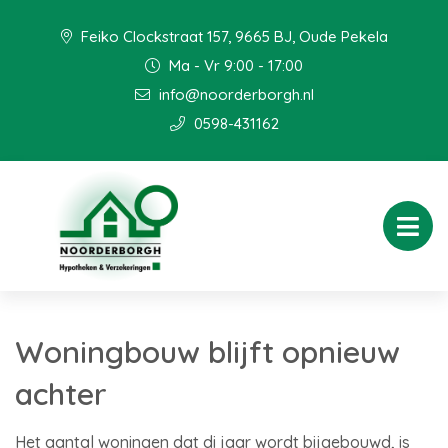
Feiko Clockstraat 157, 9665 BJ, Oude Pekela
Ma - Vr 9:00 - 17:00
info@noorderborgh.nl
0598-431162
Woningbouw blijft opnieuw
achter
Het aantal woningen dat di jaar wordt bijgebouwd, is