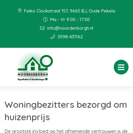
Feiko Clockstraat 157, 9665 BJ, Oude Pekela
Ma - Vr 9:00 - 17:00
info@noorderborgh.nl
0598-431162
Woningbezitters bezorgd om
huizenprijs
De grootste invloed op het afnemende vertrouwen is de