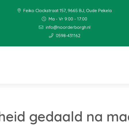
Feiko Clockstraat 157, 9665 BJ, Oude Pekela
Ma - Vr 9:00 - 17:00
info@noorderborgh.nl
0598-431162
heid gedaald na m