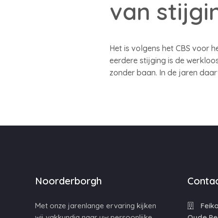
van stijgi
Het is volgens het CBS voor he
eerdere stijging is de werkloo
zonder baan. In de jaren daarv
Noorderborgh
Contac
Met onze jarenlange ervaring kijken
Feiko
wij vakkundig naar uw persoonlijke
Oude Pe