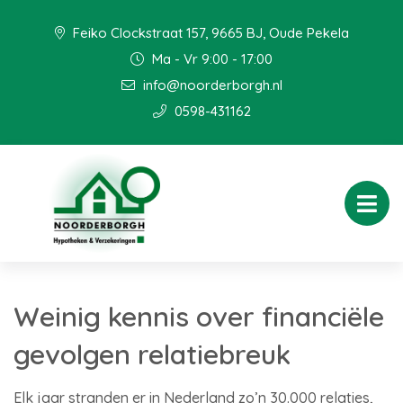
Feiko Clockstraat 157, 9665 BJ, Oude Pekela
Ma - Vr 9:00 - 17:00
info@noorderborgh.nl
0598-431162
Weinig kennis over financiële
gevolgen relatiebreuk
Elk jaar stranden er in Nederland zo’n 30.000 relaties,