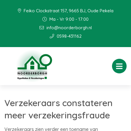
Feiko Clockstraat 157, 9665 BJ, Oude Pekela
Ma - Vr 9:00 - 17:00
info@noorderborgh.nl
0598-431162
Verzekeraars constateren
meer verzekeringsfraude
Verzekeraars zien verder een toename van