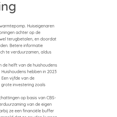
ing
n warmtepomp. Huiseigenaren
oningen achter op de
 wel terugbetalen, en doordat
den. Betere informatie
och te verduurzamen, aldus
n de helft van de huishoudens
s. Huishoudens hebben in 2023
 Een vijfde van de
grote investering zoals
schattingen op basis van CBS-
erduurzaming van de eigen
bij ze een financiële buffer