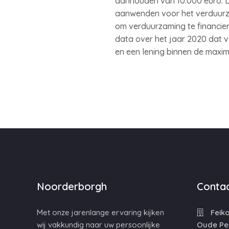
aanhouden van 10.000 euro. 
aanwenden voor het verduurza
om verduurzaming te financie
data over het jaar 2020 dat 
en een lening binnen de maxim
Noorderborgh
Contac
Met onze jarenlange ervaring kijken
Feiko
wij vakkundig naar uw persoonlijke
Oude Pe