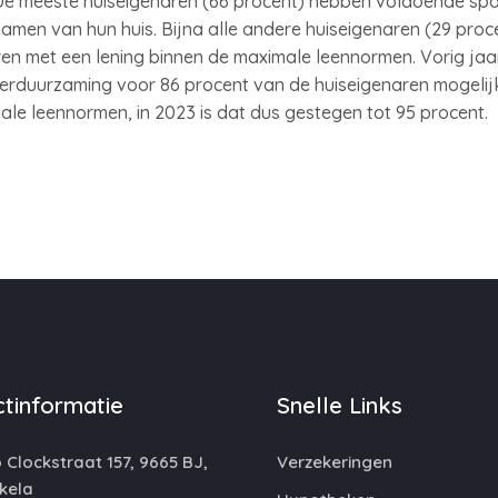
De meeste huiseigenaren (66 procent) hebben voldoende sp
men van hun huis. Bijna alle andere huiseigenaren (29 proc
ren met een lening binnen de maximale leennormen. Vorig ja
verduurzaming voor 86 procent van de huiseigenaren mogelij
ale leennormen, in 2023 is dat dus gestegen tot 95 procent.
tinformatie
Snelle Links
 Clockstraat 157, 9665 BJ,
Verzekeringen
kela