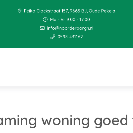
Feiko Clockstraat 157, 9665 BJ, Oude Pekela
Ma - Vr 9:00 - 17:00
info@noorderborgh.nl
0598-431162
aming woning goed 