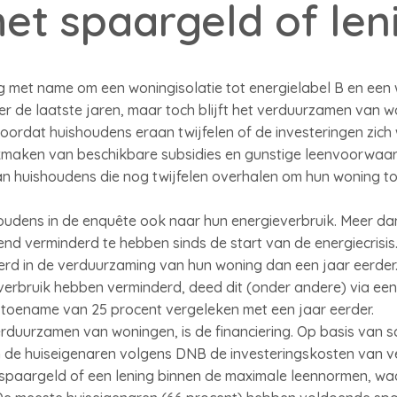
et spaargeld of len
ng met name om een woningisolatie tot energielabel B en ee
 de laatste jaren, maar toch blijft het verduurzamen van w
 doordat huishoudens eraan twijfelen of de investeringen zich
ikmaken van beschikbare subsidies en gunstige leenvoorwaar
an huishoudens die nog twijfelen overhalen om hun woning t
oudens in de enquête ook naar hun energieverbruik. Meer da
vend verminderd te hebben sinds de start van de energiecrisi
rd in de verduurzaming van hun woning dan een jaar eerder.
verbruik hebben verminderd, deed dit (onder andere) via een 
 toename van 25 procent vergeleken met een jaar eerder.
erduurzamen van woningen, is de financiering. Op basis van 
 de huiseigenaren volgens DNB de investeringskosten van v
spaargeld of een lening binnen de maximale leennormen, waar