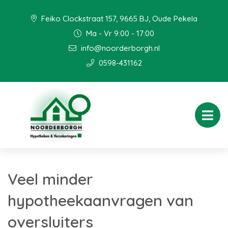
Feiko Clockstraat 157, 9665 BJ, Oude Pekela
Ma - Vr 9:00 - 17:00
info@noorderborgh.nl
0598-431162
Veel minder
hypotheekaanvragen van
oversluiters