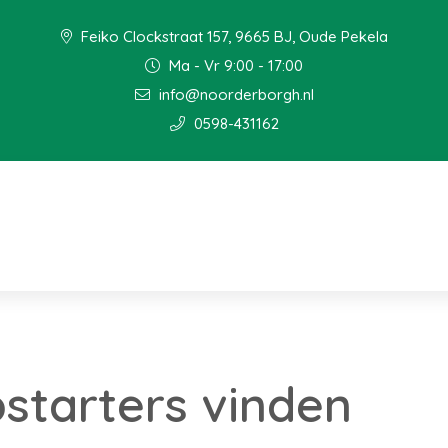
Feiko Clockstraat 157, 9665 BJ, Oude Pekela
Ma - Vr 9:00 - 17:00
info@noorderborgh.nl
0598-431162
starters vinden