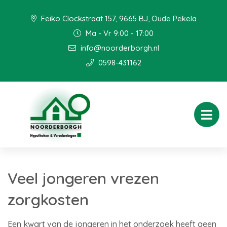
Feiko Clockstraat 157, 9665 BJ, Oude Pekela
Ma - Vr 9:00 - 17:00
info@noorderborgh.nl
0598-431162
Veel jongeren vrezen
zorgkosten
Een kwart van de jongeren in het onderzoek heeft geen