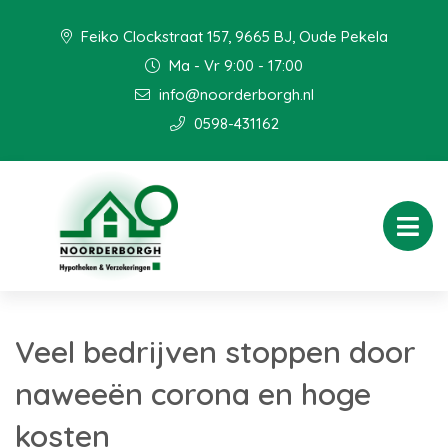
Feiko Clockstraat 157, 9665 BJ, Oude Pekela
Ma - Vr 9:00 - 17:00
info@noorderborgh.nl
0598-431162
Veel bedrijven stoppen door
naweeën corona en hoge
kosten