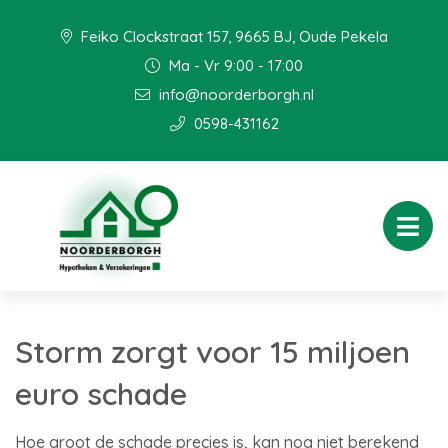
Feiko Clockstraat 157, 9665 BJ, Oude Pekela
Ma - Vr 9:00 - 17:00
info@noorderborgh.nl
0598-431162
Storm zorgt voor 15 miljoen
euro schade
Hoe groot de schade precies is, kan nog niet berekend