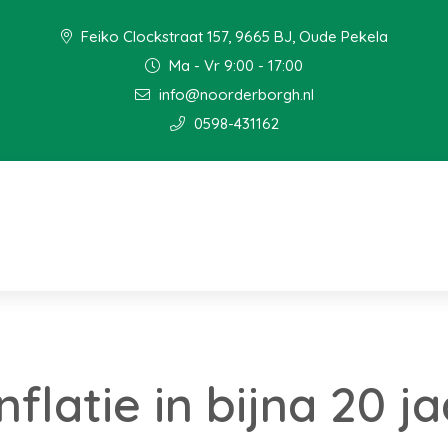
Feiko Clockstraat 157, 9665 BJ, Oude Pekela
Ma - Vr 9:00 - 17:00
info@noorderborgh.nl
0598-431162
nflatie in bijna 20 ja