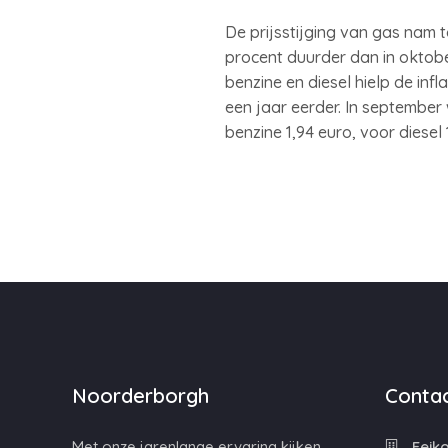
De prijsstijging van gas nam t
procent duurder dan in oktobe
benzine en diesel hielp de in
een jaar eerder. In september
benzine 1,94 euro, voor diesel 
Noorderborgh
Contac
Met onze jarenlange ervaring kijken
Feiko