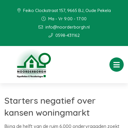
Feiko Clockstraat 157, 9665 BJ, Oude Pekela
Ma - Vr 9:00 - 17:00
info@noorderborgh.nl
0598-431162
Starters negatief over
kansen woningmarkt
Bijna de helft van de ruim 6.000 ondervraagden zoekt