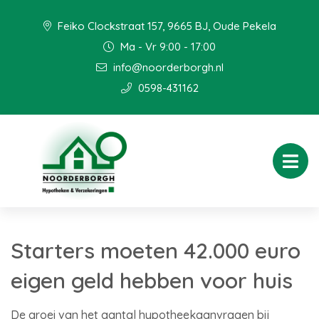
Feiko Clockstraat 157, 9665 BJ, Oude Pekela
Ma - Vr 9:00 - 17:00
info@noorderborgh.nl
0598-431162
Starters moeten 42.000 euro
eigen geld hebben voor huis
De groei van het aantal hypotheekaanvragen bij