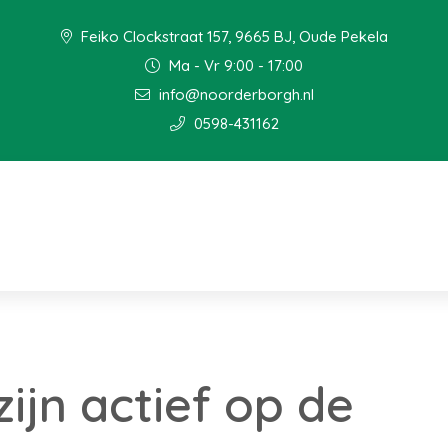
Feiko Clockstraat 157, 9665 BJ, Oude Pekela
Ma - Vr 9:00 - 17:00
info@noorderborgh.nl
0598-431162
ijn actief op de