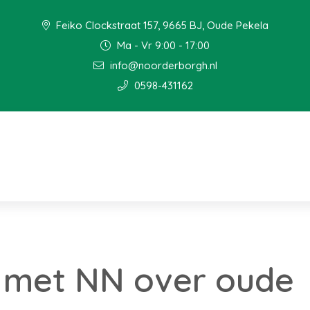
Feiko Clockstraat 157, 9665 BJ, Oude Pekela
Ma - Vr 9:00 - 17:00
info@noorderborgh.nl
0598-431162
g met NN over oude