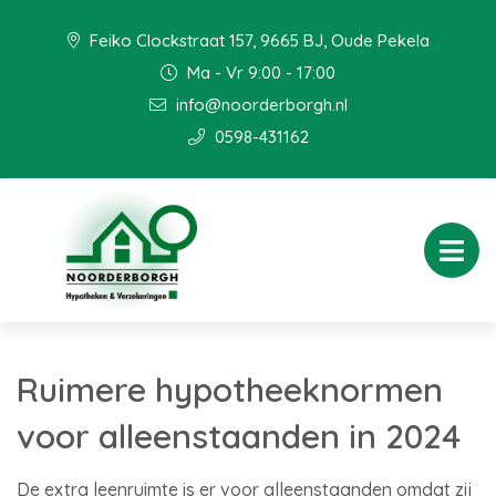
Feiko Clockstraat 157, 9665 BJ, Oude Pekela
Ma - Vr 9:00 - 17:00
info@noorderborgh.nl
0598-431162
Ruimere hypotheeknormen
voor alleenstaanden in 2024
De extra leenruimte is er voor alleenstaanden omdat zij