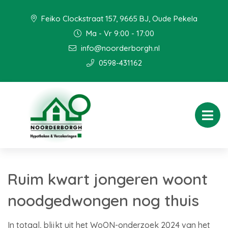
Feiko Clockstraat 157, 9665 BJ, Oude Pekela
Ma - Vr 9:00 - 17:00
info@noorderborgh.nl
0598-431162
Ruim kwart jongeren woont
noodgedwongen nog thuis
In totaal, blijkt uit het WoON-onderzoek 2024 van het