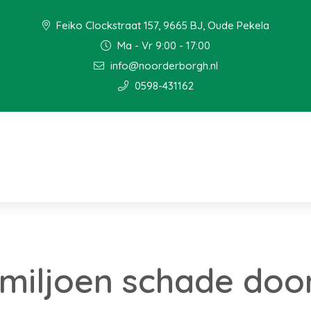
Feiko Clockstraat 157, 9665 BJ, Oude Pekela
Ma - Vr 9:00 - 17:00
info@noorderborgh.nl
0598-431162
miljoen schade doo