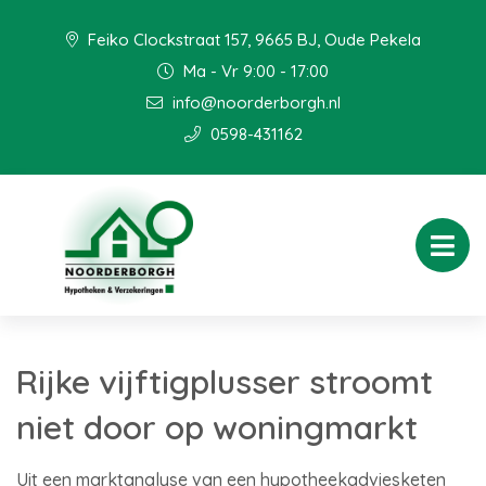
Feiko Clockstraat 157, 9665 BJ, Oude Pekela
Ma - Vr 9:00 - 17:00
info@noorderborgh.nl
0598-431162
Rijke vijftigplusser stroomt
niet door op woningmarkt
Uit een marktanalyse van een hypotheekadviesketen