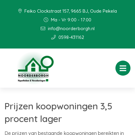
Feiko Clockstraat 157, 9665 BJ, Oude Pekela
Ma - Vr 9:00 - 17:00
info@noorderborgh.nl
0598-431162
Prijzen koopwoningen 3,5
procent lager
De prijzen van bestaande koopwoningen bereikten in