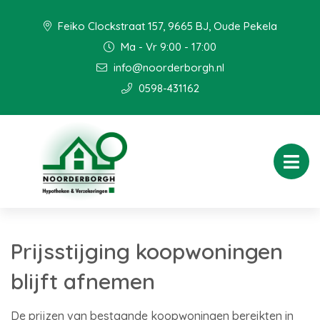
Feiko Clockstraat 157, 9665 BJ, Oude Pekela
Ma - Vr 9:00 - 17:00
info@noorderborgh.nl
0598-431162
Prijsstijging koopwoningen
blijft afnemen
De prijzen van bestaande koopwoningen bereikten in