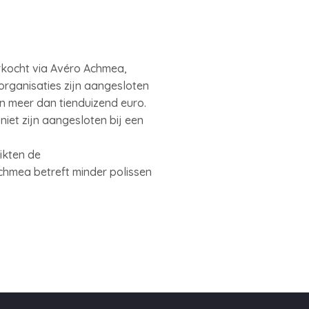
rkocht via Avéro Achmea,
organisaties zijn aangesloten
n meer dan tienduizend euro.
iet zijn aangesloten bij een
ikten de
chmea betreft minder polissen