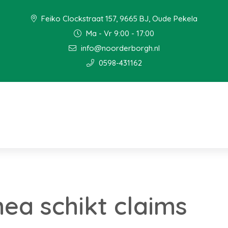
Feiko Clockstraat 157, 9665 BJ, Oude Pekela
Ma - Vr 9:00 - 17:00
info@noorderborgh.nl
0598-431162
a schikt claims