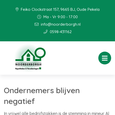
Feiko Clockstraat 157, 9665 BJ, Oude Pekela
Ma - Vr 9:00 - 17:00
info@noorderborgh.nl
0598-431162
Ondernemers blijven
negatief
In vrijwel alle bedrijfstakken is de stemming in mineur. Al