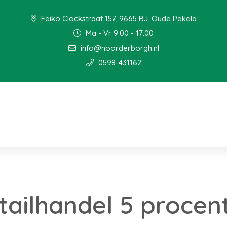
Feiko Clockstraat 157, 9665 BJ, Oude Pekela
Ma - Vr 9:00 - 17:00
info@noorderborgh.nl
0598-431162
ailhandel 5 procent