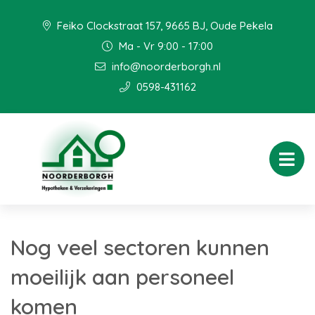
Feiko Clockstraat 157, 9665 BJ, Oude Pekela
Ma - Vr 9:00 - 17:00
info@noorderborgh.nl
0598-431162
Nog veel sectoren kunnen
moeilijk aan personeel
komen