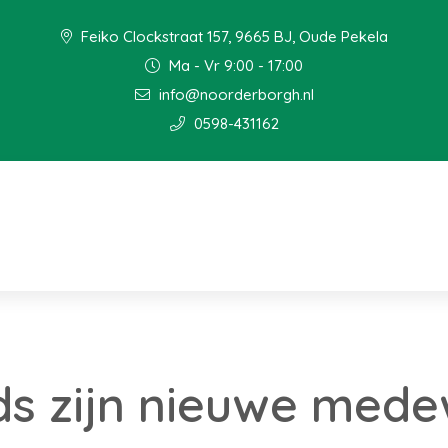
Feiko Clockstraat 157, 9665 BJ, Oude Pekela
Ma - Vr 9:00 - 17:00
info@noorderborgh.nl
0598-431162
ds zijn nieuwe mede