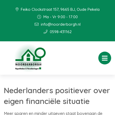
Feiko Clockstraat 157, 9665 BJ, Oude Pekela
Ma - Vr 9:00 - 17:00
info@noorderborgh.nl
0598-431162
Nederlanders positiever over
eigen financiële situatie
Meer sparen en minder uitgeven staat bovenaan de