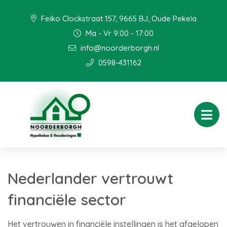
Feiko Clockstraat 157, 9665 BJ, Oude Pekela
Ma - Vr 9:00 - 17:00
info@noorderborgh.nl
0598-431162
Nederlander vertrouwt
financiële sector
Het vertrouwen in financiële instellingen is het afgelopen