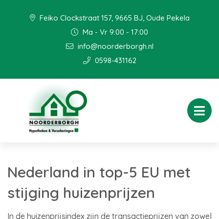
Feiko Clockstraat 157, 9665 BJ, Oude Pekela
Ma - Vr 9:00 - 17:00
info@noorderborgh.nl
0598-431162
Nederland in top-5 EU met
stijging huizenprijzen
In de huizenprijsindex zijn de transactieprijzen van zowel