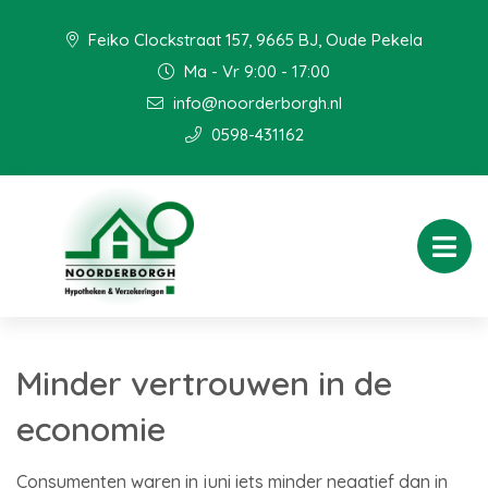
Feiko Clockstraat 157, 9665 BJ, Oude Pekela
Ma - Vr 9:00 - 17:00
info@noorderborgh.nl
0598-431162
Minder vertrouwen in de
economie
Consumenten waren in juni iets minder negatief dan in