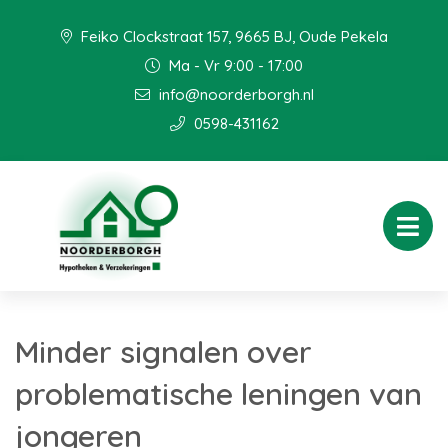
Feiko Clockstraat 157, 9665 BJ, Oude Pekela
Ma - Vr 9:00 - 17:00
info@noorderborgh.nl
0598-431162
Minder signalen over
problematische leningen van
jongeren