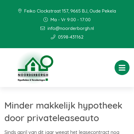
Feiko Clockstraat 157, 9665 BJ, Oude Pekela
Ma - Vr 9:00 - 17:00
info@noorderborgh.nl
0598-431162
Minder makkelijk hypotheek
door privateleaseauto
Sinds april van dit jaar weegt het leasecontract nog