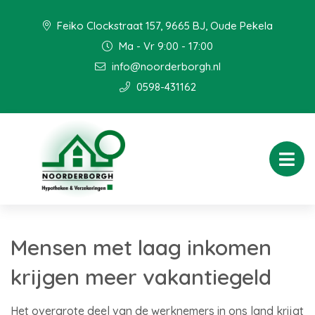
Feiko Clockstraat 157, 9665 BJ, Oude Pekela
Ma - Vr 9:00 - 17:00
info@noorderborgh.nl
0598-431162
Mensen met laag inkomen
krijgen meer vakantiegeld
Het overgrote deel van de werknemers in ons land krijgt