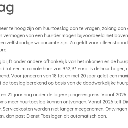
ag
meer te hoog zijn om huurtoeslag aan te vragen, zolang aa
en vermogen van een huurder mogen bijvoorbeeld niet bove
en zelfstandige woonruimte zijn. Zo geldt voor alleenstaan
uro.
blijft onder andere afhankelijk van het inkomen en de huurp
d tot een maximale huur van 932,93 euro. Is de huur hoger,
kend. Voor jongeren van 18 tot en met 20 jaar geldt een max
dt de toeslag berekend op basis van de daadwerkelijke huurpr
1 en 22 jaar nog onder de lagere jongerengrens. Vanaf 2026 va
soms meer huurtoeslag kunnen ontvangen. Vanaf 2026 telt Die
r. Servicekosten worden niet langer meegenomen. Ontvingen 
n, dan past Dienst Toeslagen dit automatisch aan.