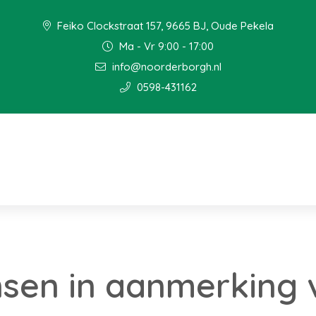
Feiko Clockstraat 157, 9665 BJ, Oude Pekela
Ma - Vr 9:00 - 17:00
info@noorderborgh.nl
0598-431162
sen in aanmerking 