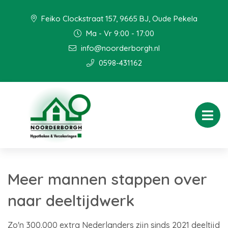
Feiko Clockstraat 157, 9665 BJ, Oude Pekela
Ma - Vr 9:00 - 17:00
info@noorderborgh.nl
0598-431162
Meer mannen stappen over
naar deeltijdwerk
Zo'n 300.000 extra Nederlanders zijn sinds 2021 deeltijd