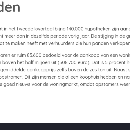
den
dat in het tweede kwartaal bijna 140.000 hypotheken zijn aan
meer dan in dezelfde periode vorig jaar. De stijging in de g
dat te maken heeft met verhuurders die hun panden verkope
aren er ruim 85.600 bedoeld voor de aankoop van een won
oven het half miljoen uit (508.700 euro). Dat is 5 procent h
gemiddelde aankoopprijs zelfs boven de zes ton uit. Naast 
pstromer'. Dit zijn mensen die al een koophuis hebben en n
s goed nieuws voor de woningmarkt, omdat opstomers weer 