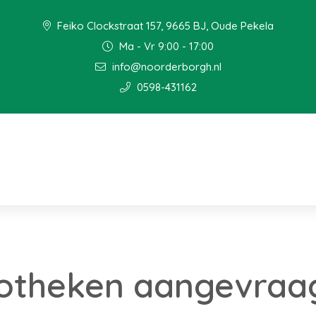
Feiko Clockstraat 157, 9665 BJ, Oude Pekela
Ma - Vr 9:00 - 17:00
info@noorderborgh.nl
0598-431162
otheken aangevraag