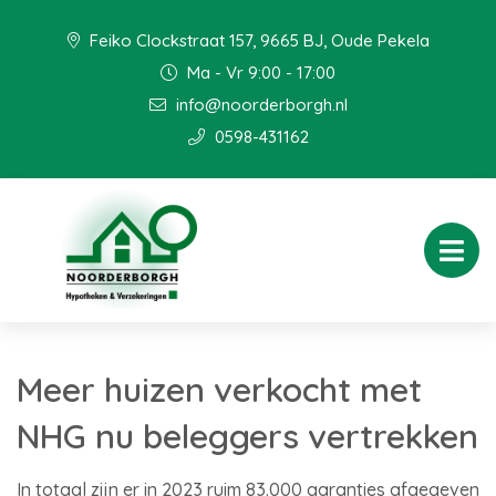
Feiko Clockstraat 157, 9665 BJ, Oude Pekela
Ma - Vr 9:00 - 17:00
info@noorderborgh.nl
0598-431162
Meer huizen verkocht met
NHG nu beleggers vertrekken
In totaal zijn er in 2023 ruim 83.000 garanties afgegeven