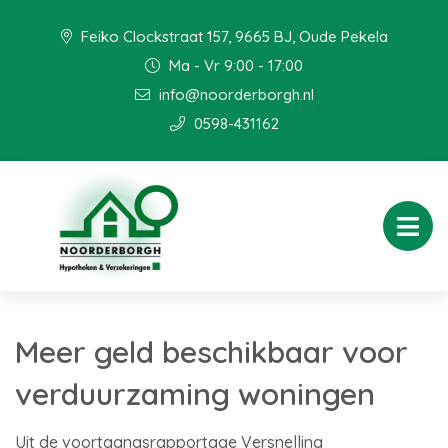
Feiko Clockstraat 157, 9665 BJ, Oude Pekela
Ma - Vr 9:00 - 17:00
info@noorderborgh.nl
0598-431162
Meer geld beschikbaar voor
verduurzaming woningen
Uit de voortgangsrapportage Versnelling