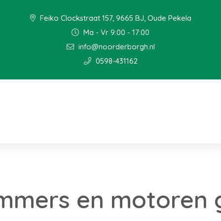
Feiko Clockstraat 157, 9665 BJ, Oude Pekela
Ma - Vr 9:00 - 17:00
info@noorderborgh.nl
0598-431162
mmers en motoren 