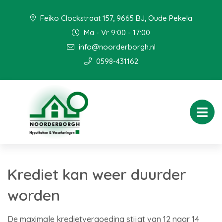
Feiko Clockstraat 157, 9665 BJ, Oude Pekela
Ma - Vr 9:00 - 17:00
info@noorderborgh.nl
0598-431162
Krediet kan weer duurder
worden
De maximale kredietvergoeding stijgt van 12 naar 14