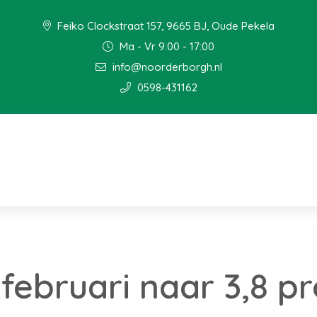
Feiko Clockstraat 157, 9665 BJ, Oude Pekela
Ma - Vr 9:00 - 17:00
info@noorderborgh.nl
0598-431162
n februari naar 3,8 p