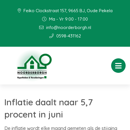
Feiko Clockstraat 157, 9665 BJ, Oude Pekela
Ma - Vr 9:00 - 17:00
info@noorderborgh.nl
0598-431162
Inflatie daalt naar 5,7
procent in juni
De inflatie wordt elke maand gemeten als de stijging